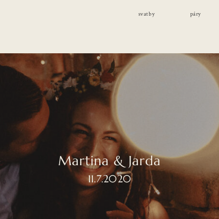
svatby
páry
Martina & Jarda
11.7.2020